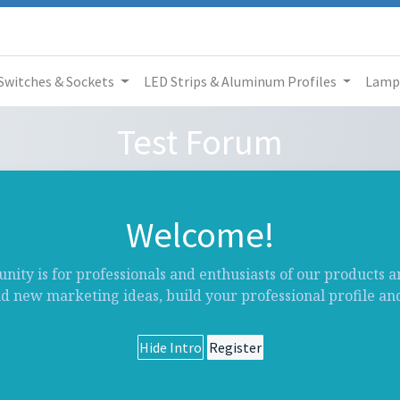
Switches & Sockets
LED Strips & Aluminum Profiles
Lamp
Test Forum
Welcome!
ity is for professionals and enthusiasts of our products a
nd new marketing ideas, build your professional profile a
Hide Intro
Register